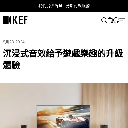
跳
我們提供 Splitit 分期付款服務
到
內
0
容
8月23, 2024
沉浸式音效給予遊戲樂趣的升級
體驗