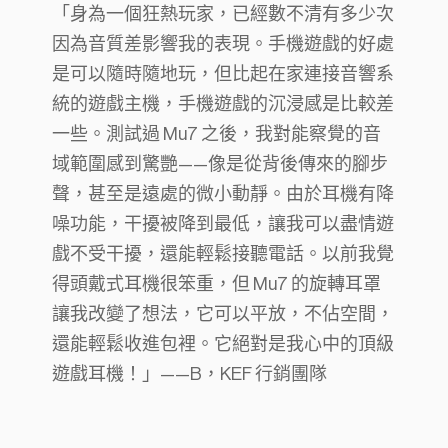
「身為一個狂熱玩家，已經數不清有多少次
因為音質差影響我的表現。手機遊戲的好處
是可以隨時隨地玩，但比起在家連接音響系
統的遊戲主機，手機遊戲的沉浸感是比較差
一些。測試過 Mu7 之後，我對能察覺的音
域範圍感到驚艷——像是從背後傳來的腳步
聲，甚至是遠處的微小動靜。由於耳機有降
噪功能，干擾被降到最低，讓我可以盡情遊
戲不受干擾，還能輕鬆接聽電話。以前我覺
得頭戴式耳機很笨重，但 Mu7 的旋轉耳罩
讓我改變了想法，它可以平放，不佔空間，
還能輕鬆收進包裡。它絕對是我心中的頂級
遊戲耳機！」——B，KEF 行銷團隊